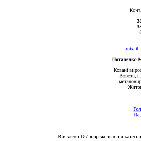
Конт
3
3
mixail
Потапенко 
Ковані вироб
Ворота, г
металовир
Житом
Гол
Наш
Виявлено 167 зображень в цій категорі