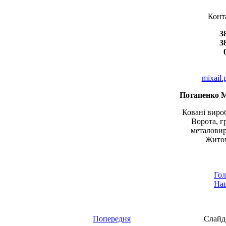
Конт
3
3
mixail
Потапенко 
Ковані вироб
Ворота, г
металовир
Житом
Гол
Наш
Попередня
Слайд