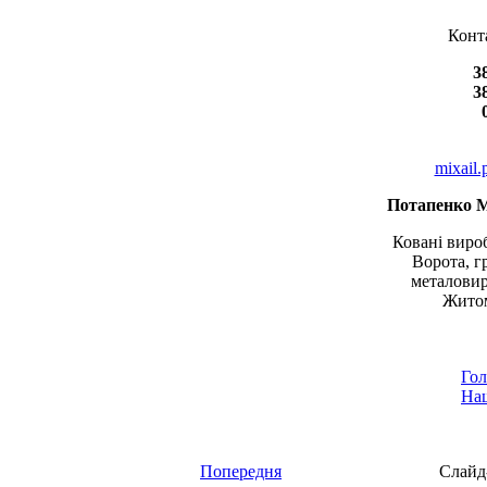
Конт
3
3
mixail
Потапенко 
Ковані вироб
Ворота, г
металовир
Житом
Гол
Наш
Попередня
Слайд