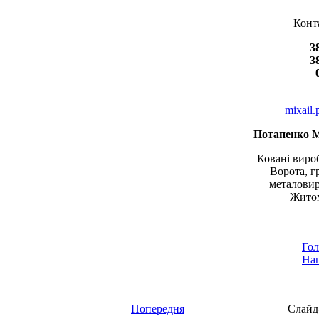
Конт
3
3
mixail
Потапенко 
Ковані вироб
Ворота, г
металовир
Житом
Гол
Наш
Попередня
Слайд