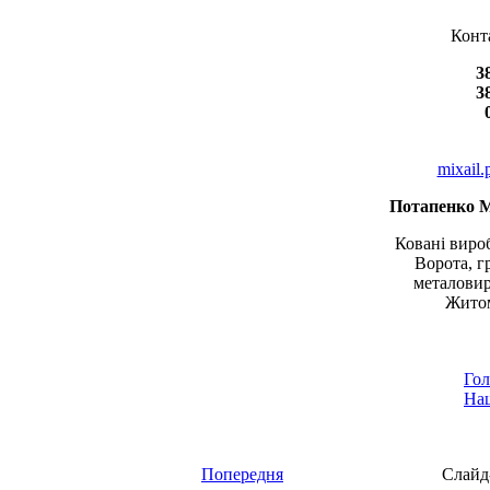
Конт
3
3
mixail
Потапенко 
Ковані вироб
Ворота, г
металовир
Житом
Гол
Наш
Попередня
Слайд