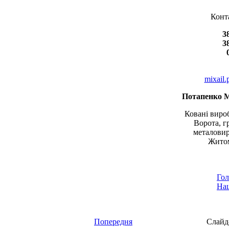
Конт
3
3
mixail
Потапенко 
Ковані вироб
Ворота, г
металовир
Житом
Гол
Наш
Попередня
Слайд