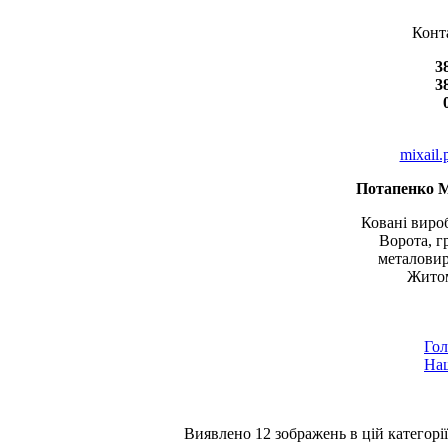
Конт
3
3
mixail
Потапенко 
Ковані вироб
Ворота, г
металовир
Житом
Гол
Наш
Виявлено 12 зображень в цій категорії