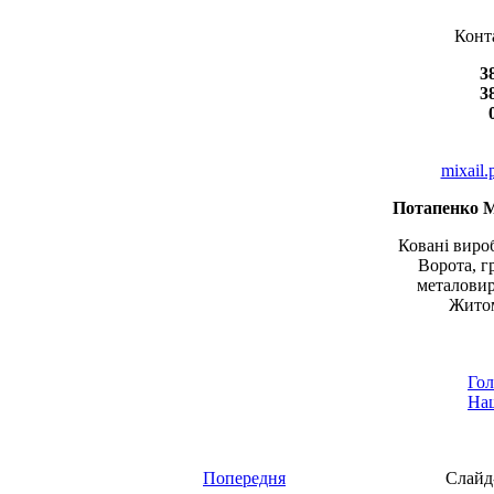
Конт
3
3
mixail
Потапенко 
Ковані вироб
Ворота, г
металовир
Житом
Гол
Наш
Попередня
Слайд