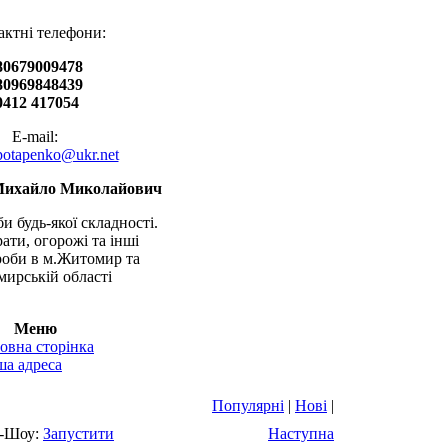
актні телефони:
80679009478
80969848439
0412 417054
E-mail:
.potapenko@ukr.net
Михайло Миколайович
и будь-якої складності.
рати, огорожі та інші
оби в м.Житомир та
ирській області
Меню
овна сторінка
а адреса
Популярні
|
Нові
|
-Шоу:
Запустити
Наступна