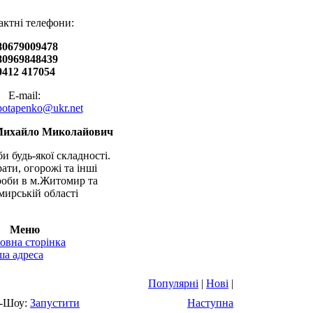
актні телефони:
80679009478
80969848439
0412 417054
E-mail:
.potapenko@ukr.net
Михайло Миколайович
и будь-якої складності.
рати, огорожі та інші
оби в м.Житомир та
ирській області
Меню
овна сторінка
а адреса
Популярні
|
Нові
|
-Шоу:
Запустити
Наступна