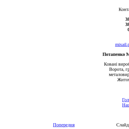
Конт
3
3
mixail
Потапенко 
Ковані вироб
Ворота, г
металовир
Житом
Гол
Наш
Попередня
Слайд