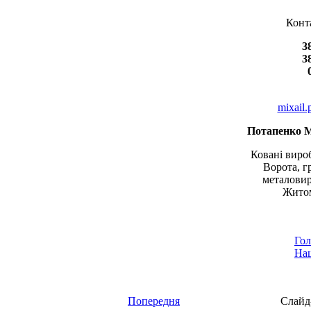
Конт
3
3
mixail
Потапенко 
Ковані вироб
Ворота, г
металовир
Житом
Гол
Наш
Попередня
Слайд