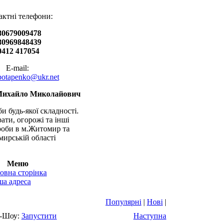
актні телефони:
80679009478
80969848439
0412 417054
E-mail:
.potapenko@ukr.net
Михайло Миколайович
и будь-якої складності.
рати, огорожі та інші
оби в м.Житомир та
ирській області
Меню
овна сторінка
а адреса
Популярні
|
Нові
|
-Шоу:
Запустити
Наступна