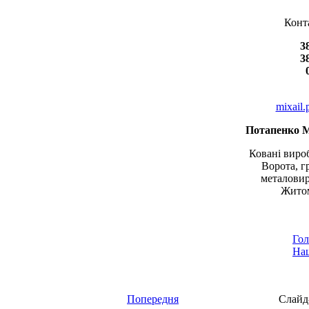
Конт
3
3
mixail
Потапенко 
Ковані вироб
Ворота, г
металовир
Житом
Гол
Наш
Попередня
Слайд