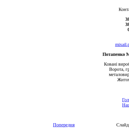
Конт
3
3
mixail
Потапенко 
Ковані вироб
Ворота, г
металовир
Житом
Гол
Наш
Попередня
Слайд