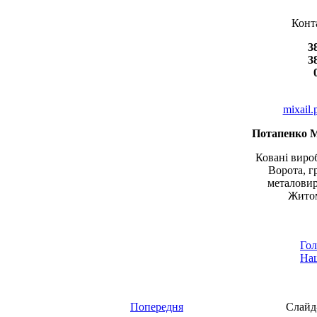
Конт
3
3
mixail
Потапенко 
Ковані вироб
Ворота, г
металовир
Житом
Гол
Наш
Попередня
Слайд