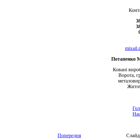
Конт
3
3
mixail
Потапенко 
Ковані вироб
Ворота, г
металовир
Житом
Гол
Наш
Попередня
Слайд