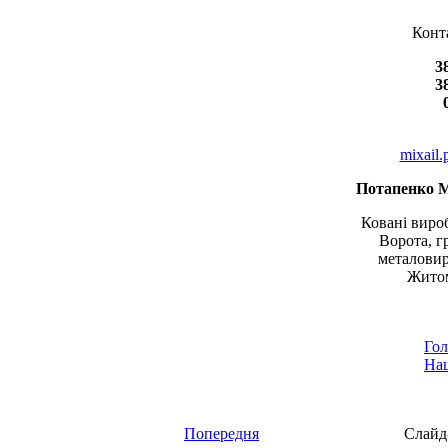
Конт
3
3
mixail
Потапенко 
Ковані вироб
Ворота, г
металовир
Житом
Гол
Наш
Попередня
Слайд