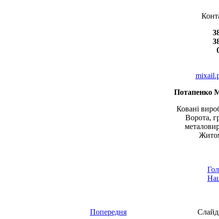
Конт
3
3
mixail
Потапенко 
Ковані вироб
Ворота, г
металовир
Житом
Гол
Наш
Попередня
Слайд