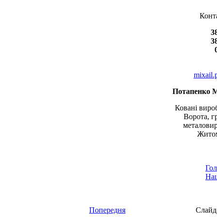
Конт
3
3
mixail
Потапенко 
Ковані вироб
Ворота, г
металовир
Житом
Гол
Наш
Попередня
Слайд