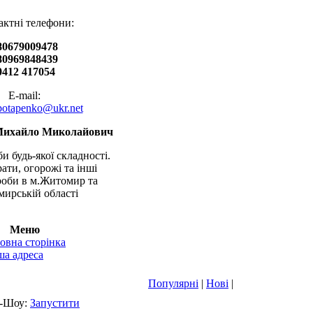
актні телефони:
80679009478
80969848439
0412 417054
E-mail:
.potapenko@ukr.net
Михайло Миколайович
и будь-якої складності.
рати, огорожі та інші
оби в м.Житомир та
ирській області
Меню
овна сторінка
а адреса
Популярні
|
Нові
|
-Шоу:
Запустити