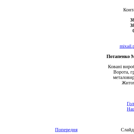
Конт
3
3
mixail
Потапенко 
Ковані вироб
Ворота, г
металовир
Житом
Гол
Наш
Попередня
Слайд