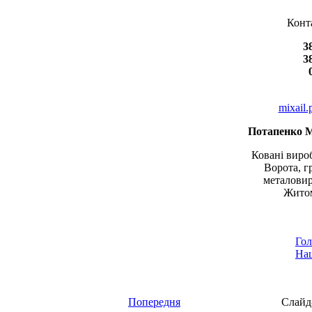
Конт
3
3
mixail
Потапенко 
Ковані вироб
Ворота, г
металовир
Житом
Гол
Наш
Попередня
Слайд