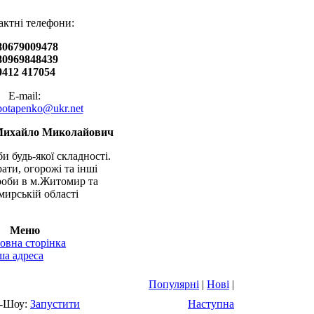
актні телефони:
80679009478
80969848439
0412 417054
E-mail:
.potapenko@ukr.net
Михайло Миколайович
и будь-якої складності.
рати, огорожі та інші
оби в м.Житомир та
ирській області
Меню
овна сторінка
а адреса
Популярні
|
Нові
|
-Шоу:
Запустити
Наступна