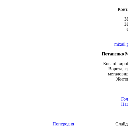
Конт
3
3
mixail
Потапенко 
Ковані вироб
Ворота, г
металовир
Житом
Гол
Наш
Попередня
Слайд