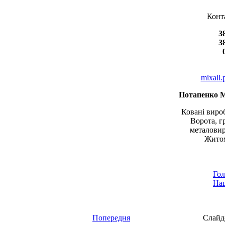
Конт
3
3
mixail
Потапенко 
Ковані вироб
Ворота, г
металовир
Житом
Гол
Наш
Попередня
Слайд