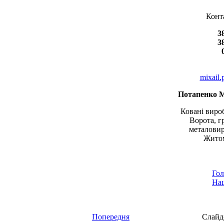
Конт
3
3
mixail
Потапенко 
Ковані вироб
Ворота, г
металовир
Житом
Гол
Наш
Попередня
Слайд