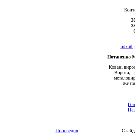
Конт
3
3
mixail
Потапенко 
Ковані вироб
Ворота, г
металовир
Житом
Гол
Наш
Попередня
Слайд