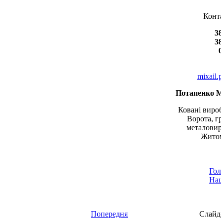
Конт
3
3
mixail
Потапенко 
Ковані вироб
Ворота, г
металовир
Житом
Гол
Наш
Попередня
Слайд