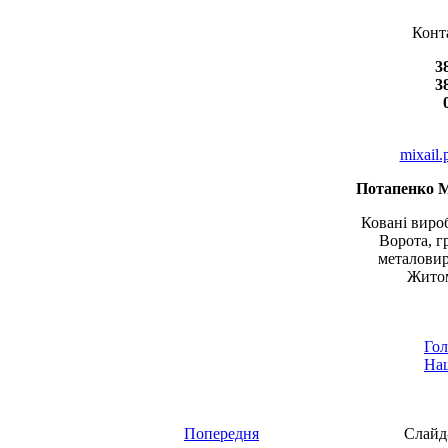
Конт
3
3
mixail
Потапенко 
Ковані вироб
Ворота, г
металовир
Житом
Гол
Наш
Попередня
Слайд