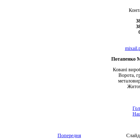
Конт
3
3
mixail
Потапенко 
Ковані вироб
Ворота, г
металовир
Житом
Гол
Наш
Попередня
Слайд