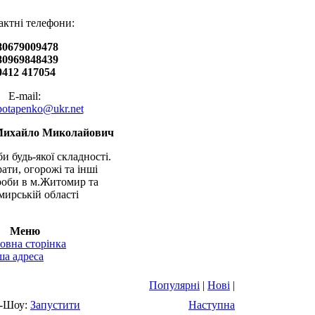
актні телефони:
80679009478
80969848439
0412 417054
E-mail:
.potapenko@ukr.net
Михайло Миколайович
и будь-якої складності.
рати, огорожі та інші
оби в м.Житомир та
ирській області
Меню
овна сторінка
а адреса
Популярні
|
Нові
|
-Шоу:
Запустити
Наступна