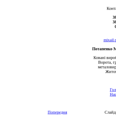
Конт
3
3
mixail
Потапенко 
Ковані вироб
Ворота, г
металовир
Житом
Гол
Наш
Попередня
Слайд