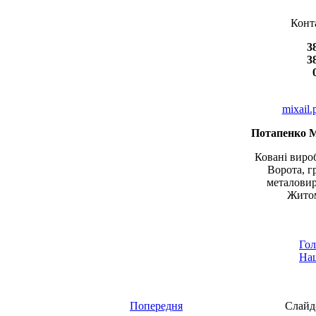
Конт
3
3
mixail
Потапенко 
Ковані вироб
Ворота, г
металовир
Житом
Гол
Наш
Попередня
Слайд