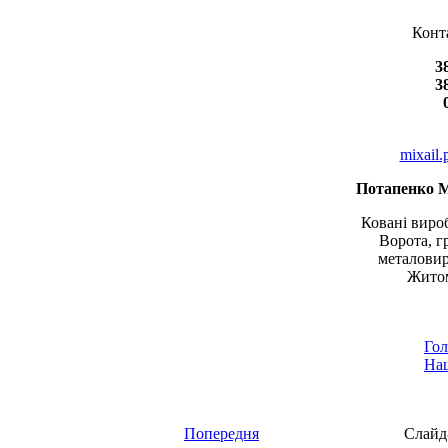
Конт
3
3
mixail
Потапенко 
Ковані вироб
Ворота, г
металовир
Житом
Гол
Наш
Попередня
Слайд