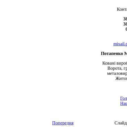
Конт
3
3
mixail
Потапенко 
Ковані вироб
Ворота, г
металовир
Житом
Гол
Наш
Попередня
Слайд