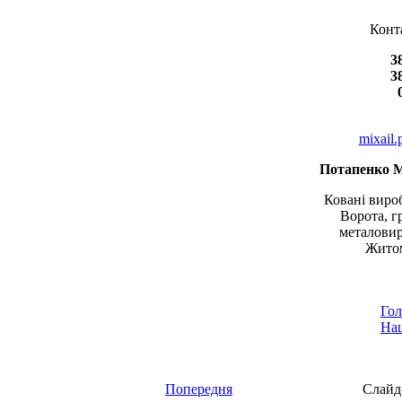
Конт
3
3
mixail
Потапенко 
Ковані вироб
Ворота, г
металовир
Житом
Гол
Наш
Попередня
Слайд