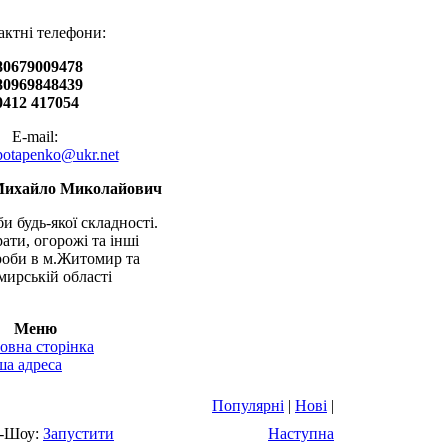
актні телефони:
80679009478
80969848439
0412 417054
E-mail:
.potapenko@ukr.net
Михайло Миколайович
и будь-якої складності.
рати, огорожі та інші
оби в м.Житомир та
ирській області
Меню
овна сторінка
а адреса
Популярні
|
Нові
|
-Шоу:
Запустити
Наступна