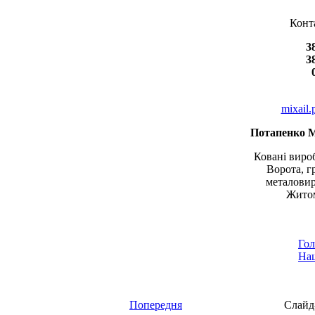
Конт
3
3
mixail
Потапенко 
Ковані вироб
Ворота, г
металовир
Житом
Гол
Наш
Попередня
Слайд