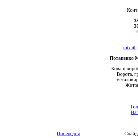
Конт
3
3
mixail
Потапенко 
Ковані вироб
Ворота, г
металовир
Житом
Гол
Наш
Попередня
Слайд