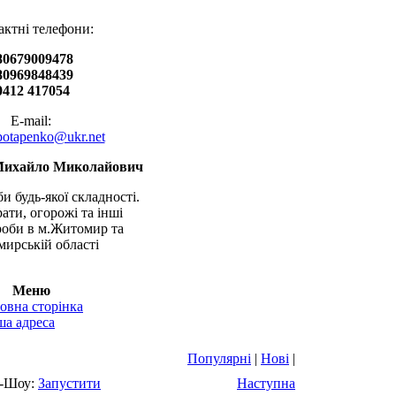
актні телефони:
80679009478
80969848439
0412 417054
E-mail:
.potapenko@ukr.net
Михайло Миколайович
и будь-якої складності.
рати, огорожі та інші
оби в м.Житомир та
ирській області
Меню
овна сторінка
а адреса
Популярні
|
Нові
|
-Шоу:
Запустити
Наступна