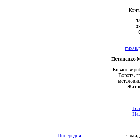
Конт
3
3
mixail
Потапенко 
Ковані вироб
Ворота, г
металовир
Житом
Гол
Наш
Попередня
Слайд