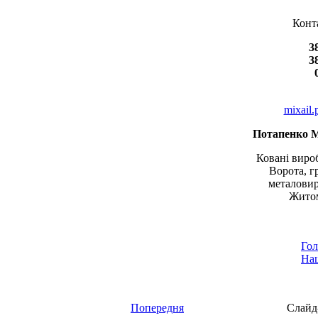
Конт
3
3
mixail
Потапенко 
Ковані вироб
Ворота, г
металовир
Житом
Гол
Наш
Попередня
Слайд