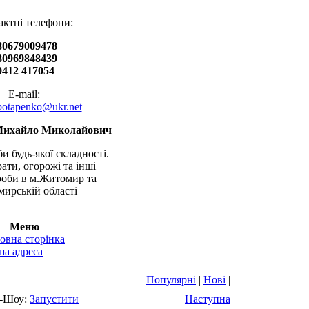
актні телефони:
80679009478
80969848439
0412 417054
E-mail:
.potapenko@ukr.net
Михайло Миколайович
и будь-якої складності.
рати, огорожі та інші
оби в м.Житомир та
ирській області
Меню
овна сторінка
а адреса
Популярні
|
Нові
|
-Шоу:
Запустити
Наступна