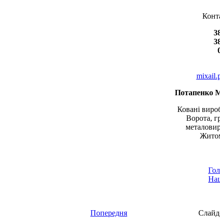
Конт
3
3
mixail
Потапенко 
Ковані вироб
Ворота, г
металовир
Житом
Гол
Наш
Попередня
Слайд