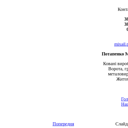
Конт
3
3
mixail
Потапенко 
Ковані вироб
Ворота, г
металовир
Житом
Гол
Наш
Попередня
Слайд