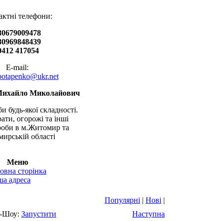
актні телефони:
80679009478
80969848439
0412 417054
E-mail:
.potapenko@ukr.net
Михайло Миколайович
и будь-якої складності.
рати, огорожі та інші
оби в м.Житомир та
ирській області
Меню
овна сторінка
а адреса
Популярні
|
Нові
|
-Шоу:
Запустити
Наступна