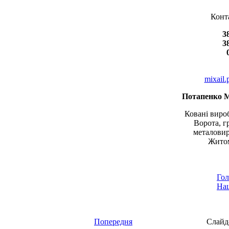
Конт
3
3
mixail
Потапенко 
Ковані вироб
Ворота, г
металовир
Житом
Гол
Наш
Попередня
Слайд