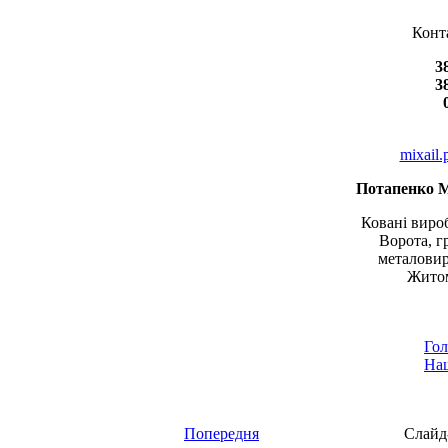
Конт
3
3
mixail
Потапенко 
Ковані вироб
Ворота, г
металовир
Житом
Гол
Наш
Попередня
Слайд