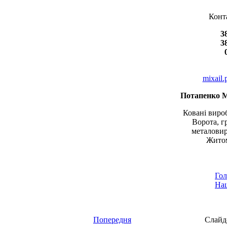
Конт
3
3
mixail
Потапенко 
Ковані вироб
Ворота, г
металовир
Житом
Гол
Наш
Попередня
Слайд