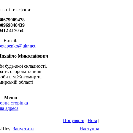
актні телефони:
80679009478
80969848439
0412 417054
E-mail:
.potapenko@ukr.net
Михайло Миколайович
и будь-якої складності.
рати, огорожі та інші
оби в м.Житомир та
ирській області
Меню
овна сторінка
а адреса
Популярні
|
Нові
|
-Шоу:
Запустити
Наступна