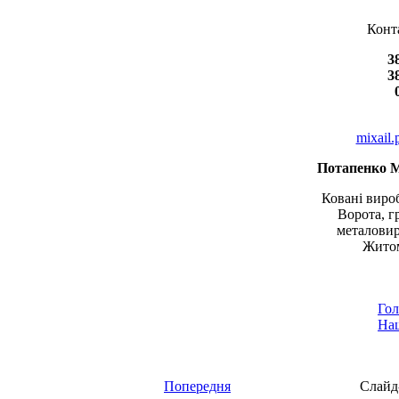
Конт
3
3
mixail
Потапенко 
Ковані вироб
Ворота, г
металовир
Житом
Гол
Наш
Попередня
Слайд