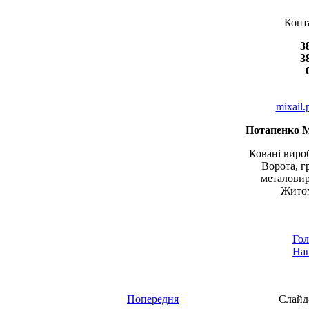
Конт
3
3
mixail
Потапенко 
Ковані вироб
Ворота, г
металовир
Житом
Гол
Наш
Попередня
Слайд