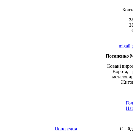
Конт
3
3
mixail
Потапенко 
Ковані вироб
Ворота, г
металовир
Житом
Гол
Наш
Попередня
Слайд