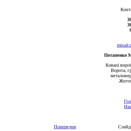
Конт
3
3
mixail
Потапенко 
Ковані вироб
Ворота, г
металовир
Житом
Гол
Наш
Попередня
Слайд