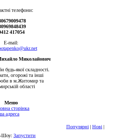
актні телефони:
80679009478
80969848439
0412 417054
E-mail:
.potapenko@ukr.net
Михайло Миколайович
и будь-якої складності.
рати, огорожі та інші
оби в м.Житомир та
ирській області
Меню
овна сторінка
а адреса
Популярні
|
Нові
|
-Шоу:
Запустити