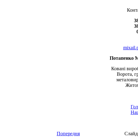
Конт
3
3
mixail
Потапенко 
Ковані вироб
Ворота, г
металовир
Житом
Гол
Наш
Попередня
Слайд