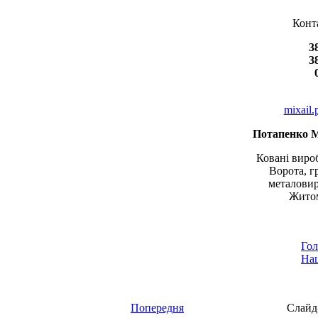
Конт
3
3
mixail
Потапенко 
Ковані вироб
Ворота, г
металовир
Житом
Гол
Наш
Попередня
Слайд