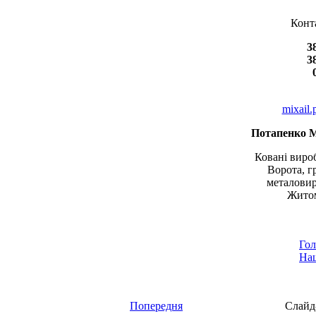
Конт
3
3
mixail
Потапенко 
Ковані вироб
Ворота, г
металовир
Житом
Гол
Наш
Попередня
Слайд