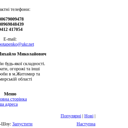
актні телефони:
80679009478
80969848439
0412 417054
E-mail:
.potapenko@ukr.net
Михайло Миколайович
и будь-якої складності.
рати, огорожі та інші
оби в м.Житомир та
ирській області
Меню
овна сторінка
а адреса
Популярні
|
Нові
|
-Шоу:
Запустити
Наступна